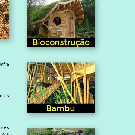
afra
antas
entes
até 6