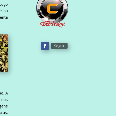
scoço
se ou
renta
Seguir
ão. A
o das
gens
ras.