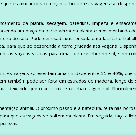
to de que os amendoins começam a brotar e as vagens se despr
ncamento da planta, secagem, batedura, limpeza e ensacame
, fazendo um maço da parte aérea da planta e movimentando d
teiro do solo. Pode ser usada uma enxada para facilitar o trabal
ada, para que se desprenda a terra grudada nas vagens. Dispon
 com as vagens viradas para cima, para receberem sol, sem co
m. As vagens apresentam uma umidade entre 35 e 40%, que 
em também pode ser feita em estrados de madeira, longe do s
ma, deixando que o ar circule e recebam algum sol. Normalmen
mentação animal. O próximo passo é a batedura, feita nas bord
ara que as vagens se soltem da planta. Em seguida, faça a li
mpurezas.