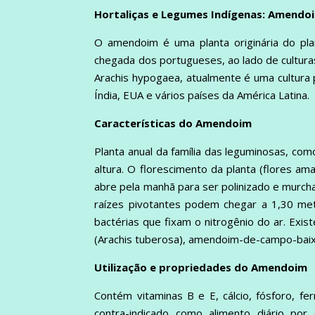
Hortaliças e Legumes Indígenas: Amendo
O amendoim é uma planta originária do plan
chegada dos portugueses, ao lado de culturas
Arachis hypogaea, atualmente é uma cultura 
Índia, EUA e vários países da América Latina.
Características do Amendoim
Planta anual da família das leguminosas, como
altura. O florescimento da planta (flores a
abre pela manhã para ser polinizado e murcha
raízes pivotantes podem chegar a 1,30 me
bactérias que fixam o nitrogênio do ar. Ex
(Arachis tuberosa), amendoim-de-campo-baixo
Utilização e propriedades do Amendoim
Contém vitaminas B e E, cálcio, fósforo, f
contra-indicado como alimento diário por