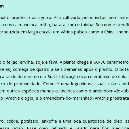
im
alto brasileiro-paraguaio. Era cultivado pelos índios bem ant
 como a mandioca, milho, batata, cará e taioba. Seu nome científ
produzida em larga escala em vários países como a China, Indon
 o feijão, ervilha, soja e fava. A planta chega a 60/70 centímetr
marelas) começa de quatro a seis semanas após o plantio. O bot
 à tarde do mesmo dia. Sua frutificação ocorre embaixo do solo.
tro de profundidade. Como é uma leguminosa, suas raízes abr
istem outras espécies menos cultivadas como o amendoim-de-tu
 (Arachis diogoi) e o amendoim-do-maranhão (Arachis prostrata
erro, cobre, potássio, enxofre e uma boa quantidade de óleo, 
 essa razão. Esse óleo refinado é usado para fins medicina