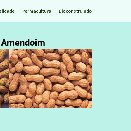
alidade
Permacultura
Bioconstruindo
 o Amendoim