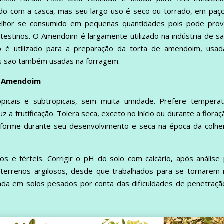
ido com a casca, mas seu largo uso é seco ou torrado, em paç
elhor se consumido em pequenas quantidades pois pode prov
intestinos. O Amendoim é largamente utilizado na indústria de s
ço é utilizado para a preparação da torta de amendoim, usad
as são também usadas na forragem.
do Amendoim
icais e subtropicais, sem muita umidade. Prefere temperat
 a frutificação. Tolera seca, exceto no início ou durante a floraç
niforme durante seu desenvolvimento e seca na época da colhe
s e férteis. Corrigir o pH do solo com calcário, após análise
 terrenos argilosos, desde que trabalhados para se tornarem 
cada em solos pesados por conta das dificuldades de penetraç