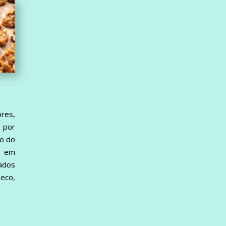
res,
a por
ão do
r em
ados
eco,