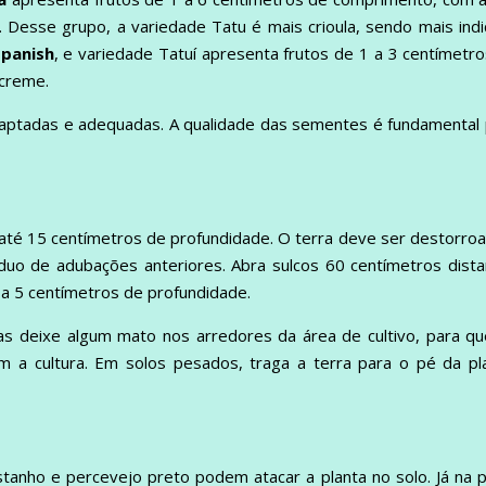
Desse grupo, a variedade Tatu é mais crioula, sendo mais ind
panish
, e variedade Tatuí apresenta frutos de 1 a 3 centímetr
creme.
daptadas e adequadas. A qualidade das sementes é fundamental
té 15 centímetros de profundidade. O terra deve ser destorro
duo de adubações anteriores. Abra sulcos 60 centímetros dist
a 5 centímetros de profundidade.
as deixe algum mato nos arredores da área de cultivo, para q
a cultura. Em solos pesados, traga a terra para o pé da pla
stanho e percevejo preto podem atacar a planta no solo. Já na 