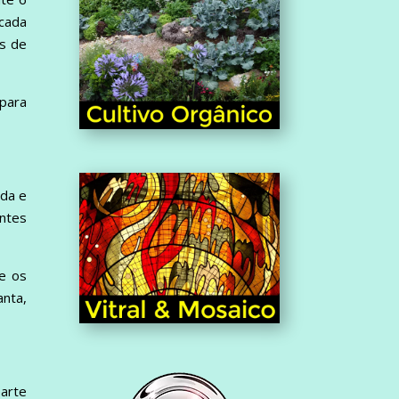
icada
os de
 para
ada e
antes
ue os
nta,
parte