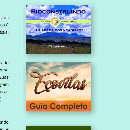
es da
ico é
ésia,
os de
ão se
 Suas
igam
beras
).
sendo
is e