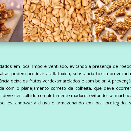
dos em local limpo e ventilado, evitando a presença de roedo
ltas podem produzir a aflatoxina, substância tóxica provocad
tância deixa os frutos verde-amarelados e com bolor. A prevenç
ada com o planejamento correto da colheita, que deve ocorre
im deve ser colhido completamente maduro, evitando-se machuc
sol evitando-se a chuva e armazenando em local protegido, s