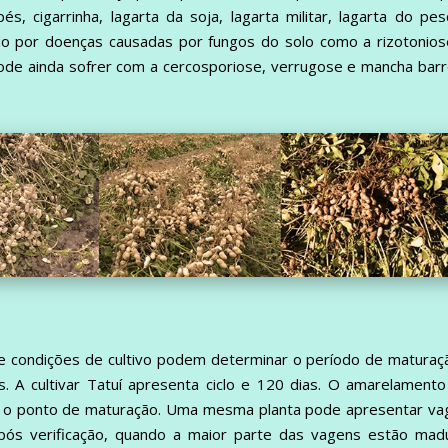
s, cigarrinha, lagarta da soja, lagarta militar, lagarta do pe
ado por doenças causadas por fungos do solo como a rizotonio
ode ainda sofrer com a cercosporiose, verrugose e mancha bar
 e condições de cultivo podem determinar o período de maturaç
s. A cultivar Tatuí apresenta ciclo e 120 dias. O amarelament
ca o ponto de maturação. Uma mesma planta pode apresentar va
pós verificação, quando a maior parte das vagens estão madu