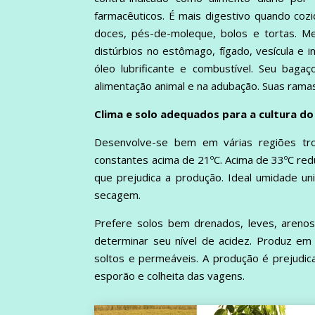
farmacêuticos. É mais digestivo quando coz
doces, pés-de-moleque, bolos e tortas. M
distúrbios no estômago, fígado, vesícula e 
óleo lubrificante e combustível. Seu baga
alimentação animal e na adubação. Suas ram
Clima e solo adequados para a cultura 
Desenvolve-se bem em várias regiões trop
constantes acima de 21ºC. Acima de 33ºC reduz
que prejudica a produção. Ideal umidade u
secagem.
Prefere solos bem drenados, leves, arenoso
determinar seu nível de acidez. Produz em
soltos e permeáveis. A produção é prejudi
esporão e colheita das vagens.