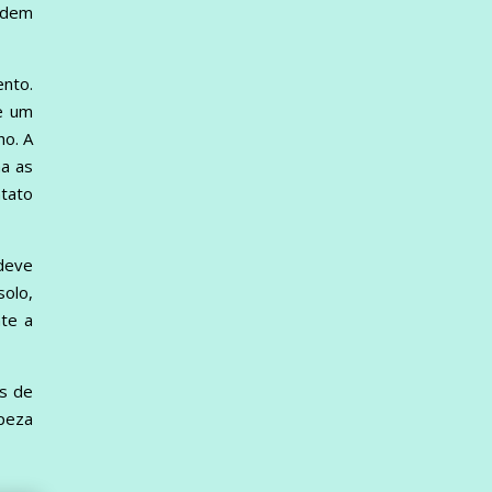
endem
nto.
e um
ho. A
ha as
ntato
deve
olo,
te a
as de
mpeza