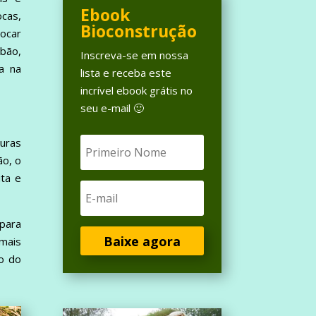
Ebook
ocas,
Bioconstrução
ocar
abão,
Inscreva-se em nossa
a na
lista e receba este
incrível ebook grátis no
seu e-mail 🙂
uras
ão, o
ita e
 para
Baixe agora
mais
ão do